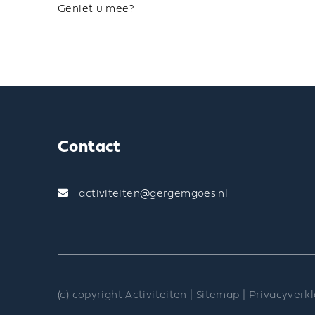
Geniet u mee?
Contact
activiteiten@gergemgoes.nl
(c) copyright Activiteiten |
Sitemap
|
Privacyverkl