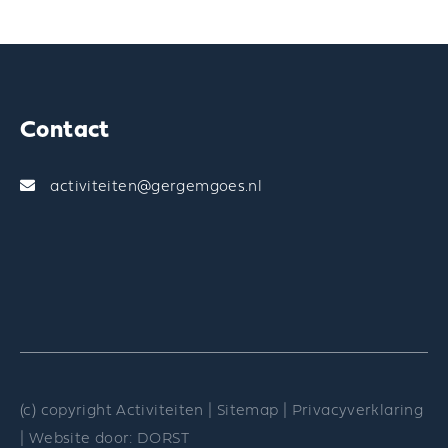
Contact
activiteiten@gergemgoes.nl
(c) copyright Activiteiten |
Sitemap
|
Privacyverklaring
| Website door:
DORST