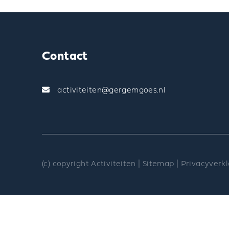
Contact
activiteiten@gergemgoes.nl
(c) copyright Activiteiten |
Sitemap
|
Privacyverkl