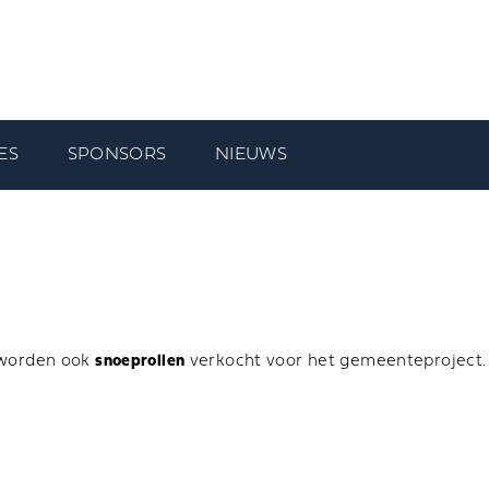
ES
SPONSORS
NIEUWS
k worden ook
snoeprollen
verkocht voor het gemeenteproject. De